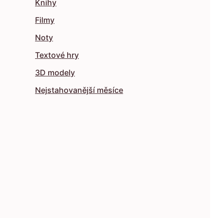
Knihy
Filmy
Noty
Textové hry
3D modely
Nejstahovanější měsíce