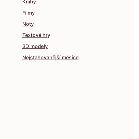
Knihy
Filmy
Noty
Textové hry
3D modely
Nejstahovanější měsíce