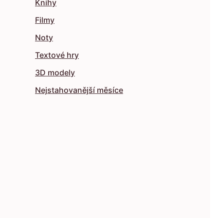
Knihy
Filmy
Noty
Textové hry
3D modely
Nejstahovanější měsíce