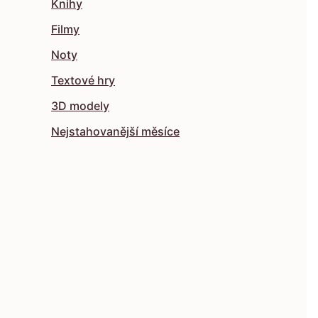
Knihy
Filmy
Noty
Textové hry
3D modely
Nejstahovanější měsíce