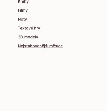
Knihy
Filmy
Noty
Textové hry
3D modely
Nejstahovanější měsíce