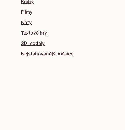
Knihy
Filmy
Noty
Textové hry
3D modely
Nejstahovanější měsíce