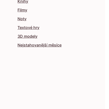
Knihy
Filmy
Noty
Textové hry
3D modely
Nejstahovanější měsíce